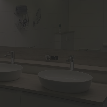
uschränke
Förderung für Fenster un
Haustüren
Schallschutz-Simulator