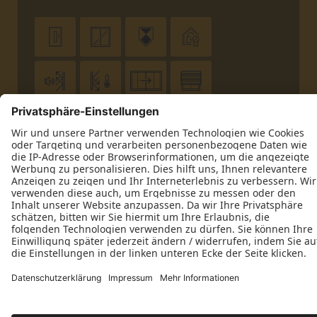












Impressum
Datenschutz
Kontakt
Corsten Tischlerei GmbH © 2026