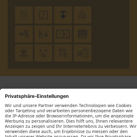












Impressum
Datenschutz
Kontakt
Corsten Tischlerei GmbH © 2026