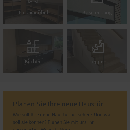
Einbaumöbel
Beschattung


Küchen
Treppen
Planen Sie Ihre neue Haustür
Wie soll Ihre neue Haustür aussehen? Und was
soll sie können? Planen Sie mit uns Ihr