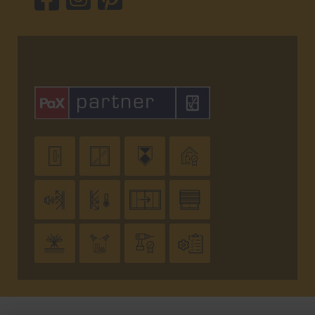











