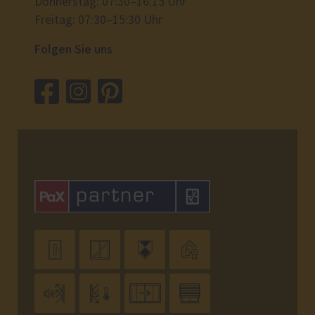
Donnerstag: 07:30–16:15 Uhr
Freitag: 07:30–15:30 Uhr
Folgen Sie uns







