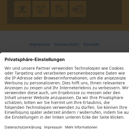




Impressum
Datenschutz
Kontakt
Corsten Tischlerei GmbH © 2026