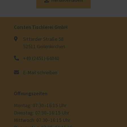
Herunterladen
Anliegen Sie umfassend und transparent zu
beraten.
Corsten Tischlerei GmbH
Sittarder Straße 58
52511 Geilenkirchen
+49 (2451) 64040
E-Mail schreiben
Öffnungszeiten
Montag: 07:30–16:15 Uhr
Dienstag: 07:30–16:15 Uhr
Mittwoch: 07:30–16:15 Uhr