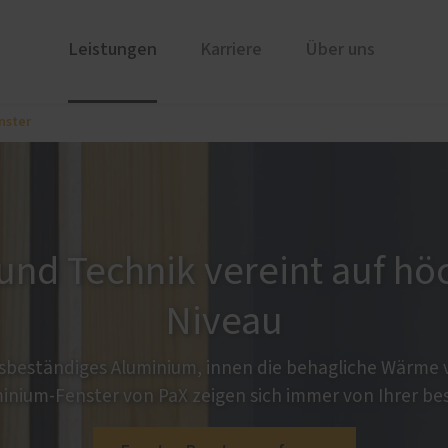
Leistungen
Karriere
Über uns
nster
ustüren
AGB
PaX Balkon- & Terrassent
nium
Balkontüren
und Holz-Aluminium
Hebe-Schiebe-Türen
stoff
Parallel-Schiebe-Kipp-Tür
und Technik vereint auf h
u und Denkmal
Falt-Schiebe-Türen
nen
Niveau
beständiges Aluminium, innen die behagliche Wärme 
inium-Fenster von PaX zeigen sich immer von Ihrer bes
Service