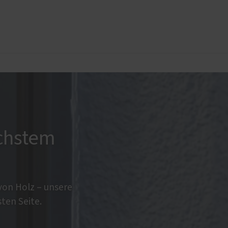
üren
Sonnen- und Insektenschutz
Raffstoren von ROMA
Rollladen von ROMA
en
Textilscreens von ROMA
öchstem
Markisen
Insektenschutz von PaX
von Holz – unsere
ten Seite.