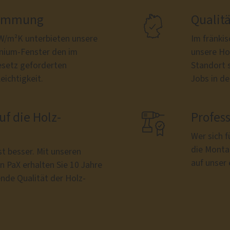
dämmung

Qualit
W/m²K unterbieten unsere
Im fränki
ium-Fenster den im
unsere Ho
esetz geforderten
Standort 
ichtigkeit.
Jobs in de
uf die Holz-

Profes
Wer sich f
die Monta
st besser. Mit unseren
auf unser
 PaX erhalten Sie 10 Jahre
ende Qualität der Holz-