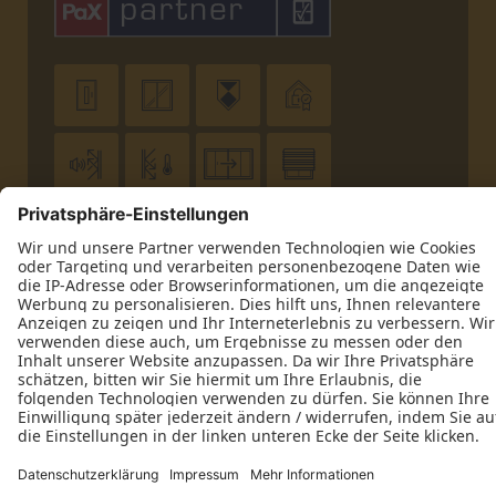












Impressum
Datenschutz
Kontakt
Corsten Tischlerei GmbH © 2026