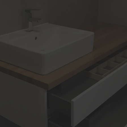
uschränke
Förderung für Fenster un
Haustüren
Schallschutz-Simulator