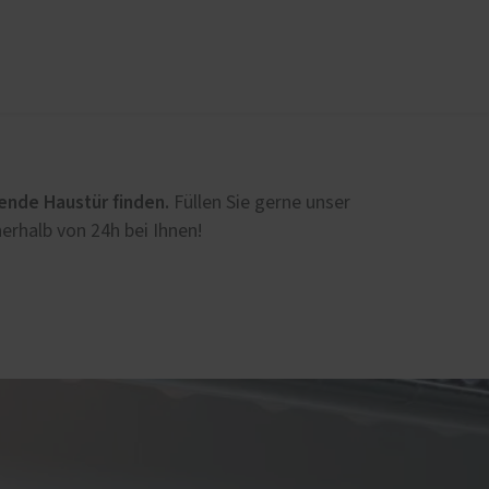
üren
Sonnen- und Insektenschutz
Raffstoren von ROMA
ende Haustür finden.
Füllen Sie gerne unser
Rollladen von ROMA
erhalb von 24h bei Ihnen!
en
Textilscreens von ROMA
Markisen
Insektenschutz von PaX