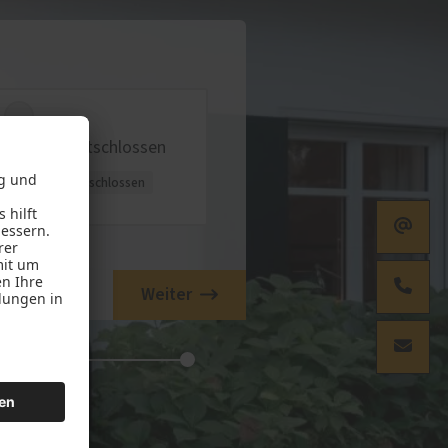
d
unentschlossen
Weiter