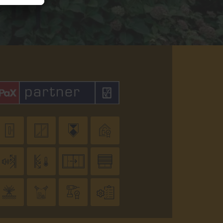











