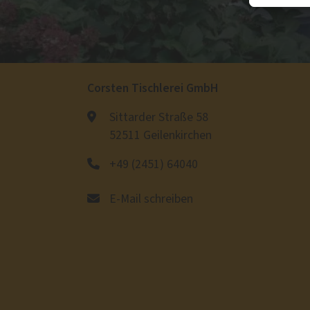
Corsten Tischlerei GmbH
Sittarder Straße 58
52511 Geilenkirchen
+49 (2451) 64040
E-Mail schreiben