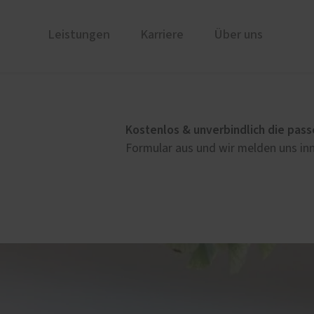
Leistungen
Karriere
Über uns
ustüren
AGB
PaX Balkon- & Terrassent
nium
Balkontüren
Kostenlos & unverbindlich die pass
und Holz-Aluminium
Hebe-Schiebe-Türen
Formular aus und wir melden uns inn
stoff
Parallel-Schiebe-Kipp-Tür
u und Denkmal
Falt-Schiebe-Türen
nen
Service